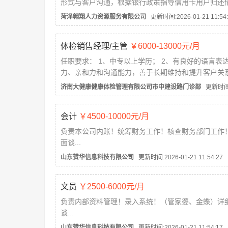
形式与客户沟通，根据银行政策指导信用卡用户归还
任职要求：20岁-35岁之间，口齿清晰，普通话流利
菏泽翱翔人力资源服务有限公司
更新时间:2026-01-21 11:54:
工作时间：8:30:-12:00 13:30-18:00 午休1.5小时
福利：享有带薪国家法定...
体检销售经理/主管
￥6000-13000元/月
任职要求： 1、中专以上学历； 2、有良好的语言表
力、亲和力和沟通能力，善于长期维持和提升客户关
3、有相关社会背景及工作经验者优先； 4、有医学
济南大健康健康体检管理有限公司市中建设路门诊部
更新时间:2026-01-21 1
优先...
会计
￥4500-10000元/月
负责本公司内账！统筹财务工作！核查财务部门工作
面谈...
山东赞华信息科技有限公司
更新时间:2026-01-21 11:54:27
文员
￥2500-6000元/月
负责内部资料管理！录入系统！（管家婆、金蝶）详
谈...
山东赞华信息科技有限公司
更新时间:2026-01-21 11:54:17