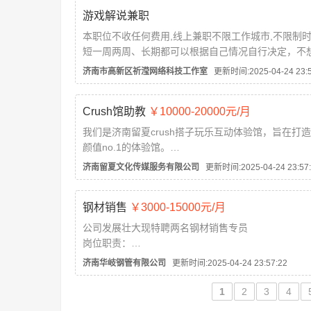
3、待遇:业务助理/经理助理5k-8k 业务拓展人员8k-1
游戏解说兼职
底薪+补助+提成+...
本职位不收任何费用,线上兼职不限工作城市,不限制
短一周两周、长期都可以根据自己情况自行决定，不
随时不做，平台不压工资。欢迎咨询了解。
济南市高新区祈滢网络科技工作室
更新时间:2025-04-24 23:5
【岗位要求】
1.18- 35周岁，会王者荣耀、和平精英、lol 手游、金..
Crush馆助教
￥10000-20000元/月
我们是济南留夏crush搭子玩乐互动体验馆，旨在打
颜值no.1的体验馆。
位于市中心印象城繁华地段，交通便利，出行方便，
济南留夏文化传媒服务有限公司
更新时间:2025-04-24 23:57:
多，客源稳定。
1.我们的工作要求:年龄16-27，无需经验，活泼开朗
钢材销售
￥3000-15000元/月
气质佳。
2.我们的工作内容:...
公司发展壮大现特聘两名钢材销售专员
岗位职责：
1.通过网络发布公司产品信息，并定期维护，寻找客
济南华岐钢管有限公司
更新时间:2025-04-24 23:57:22
价成单
2.独立完成订货，发货，售后与客户的接洽沟通，促
1
2
3
4
完成。