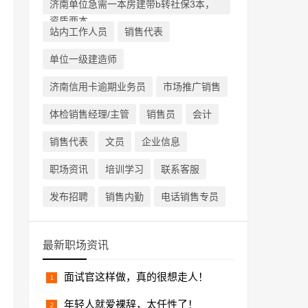
济南单位急需一本房建带b转社保3本，
资质两本
站内工作人员
销售代表
单位一级建造师
济南信用卡逾期业务员
市场推广销售
体检销售经理/主管
销售员
会计
销售代表
文员
企业信息
职场资讯
培训学习
联系客服
发布招聘
销售内勤
电话销售专员
最新职场资讯
面试官这样做，真的很想走人！
年轻人就爱裸辞，太任性了！