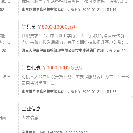
借款。
优惠卡涵盖了生活各种缴费项目，都可以优惠。话费9.3
折，充100元话费用我们的优惠卡只需93元。水电燃气9.5
52
山东达耀信息科技有限公司
更新时间:2026-01-21 11:54:46
折，影视会员一折起，八折洗车，八折电影，一卡通用，客
单价高，收入乐观，欢迎了解。...
销售员
￥6000-13000元/月
达能
任职要求： 1、中专以上学历； 2、有良好的语言表达能
系；
力、亲和力和沟通能力，善于长期维持和提升客户关系；
背景者
3、有相关社会背景及工作经验者优先； 4、有医学背景者
1:54:37
济南大健康健康体检管理有限公司市中建设路门诊部
更新时间:2026-01-21 11:54:32
优先...
销售代表
￥3000-10000元/月
！详细
对接各大公立医院开拓业务、主要以服务客户为主！！一经
录用待遇优厚！...
山东赞华信息科技有限公司
更新时间:2026-01-21 11:54:22
企业信息
细面
人才信息...
企业信息
更新时间:2025-12-02 20:06:52