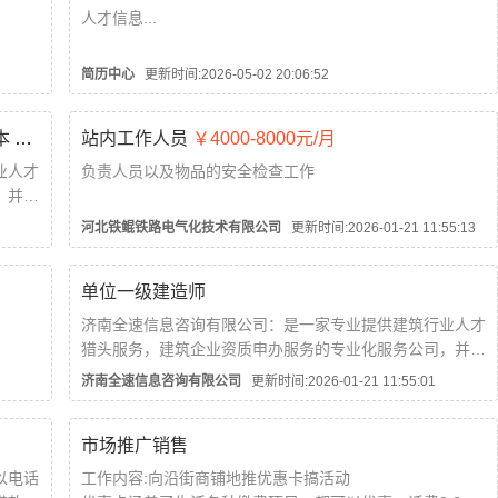
人才信息...
简历中心
更新时间:2026-05-02 20:06:52
济南单位急需一本房建带b转社保3本，资质两本
￥5000-10000元/月
站内工作人员
￥4000-8000元/月
业人才
负责人员以及物品的安全检查工作
，并与
多的企
17--30周，男女不限，无纹身无前科
河北铁鲲铁路电气化技术有限公司
更新时间:2026-01-21 11:55:13
业提供更加优质优良的服务 一五三三六四一八二八五 微...
每天八小时，单休...
单位一级建造师
济南全速信息咨询有限公司：是一家专业提供建筑行业人才
猎头服务，建筑企业资质申办服务的专业化服务公司，并与
销售
建设部等相关政府机构长期建立合作关系，将会为更多的企
济南全速信息咨询有限公司
更新时间:2026-01-21 11:55:01
业提供更加优质优良的服务 微电同号，欢迎随时来电咨
询...
市场推广销售
关系。
以电话
工作内容:向沿街商铺地推优惠卡搞活动