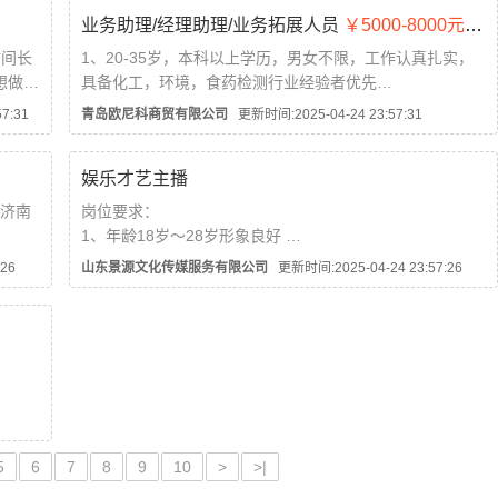
2k
2 客户主动咨询相关财税业务为其办理；
业务助理/经理助理/业务拓展人员
￥5000-8000元/月
任职要求：
时间长
1、20-35岁，本科以上学历，男女不限，工作认真扎实，
1、对销售工作有较高的热情，有网络、电话...
想做了
具备化工，环境，食药检测行业经验者优先
2、具备良好的沟通本事，职责心强，积极热情，具有开拓
7:31
青岛欧尼科商贸有限公司
更新时间:2025-04-24 23:57:31
创新精神。
.
3、待遇:业务助理/经理助理5k-8k 业务拓展人员8k-12k
娱乐才艺主播
底薪+补助+提成+...
造济南
岗位要求：
1、年龄18岁～28岁形象良好
美食众
2、良好的沟通互动能力，性格外向，落落大方，善于维系
26
山东景源文化传媒服务有限公司
更新时间:2025-04-24 23:57:26
和粉丝的关系
，形象
3、热爱直播工作，勇于展示自己，做事认真不浮躁，敢于
挑战自我，上进心。小白也可以
工作内容：在抖音聊天互动直播为主，互动活...
户，报
进订单
5
6
7
8
9
10
>
>|